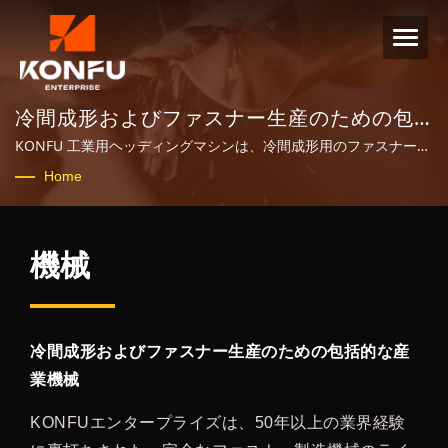
冷間成形およびファスナー生産のための包
括的な産業機械
KONFU 工業用ヘッディングマシンは、冷間成形用のファスナー製
造機械ラインアップの重要なコンポーネントです。
Home
機械
冷間成形およびファスナー生産のための包括的な産
業機械
KONFUエンタープライズは、50年以上の業界経験